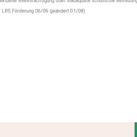
lektuelle Beeinträchtigung oder inadäquate schulische Betreuung
 LRS Förderung 06/06 geändert 01/08)