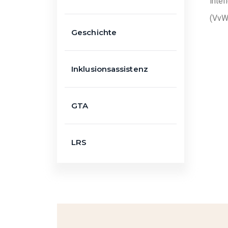
intel
(VvW
Geschichte
Inklusionsassistenz
GTA
LRS